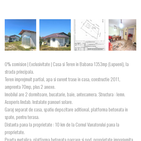
0% comision | Exclusivitate | Casa si Teren in Babana 1353mp (Lupueni), la
strada principala.
Teren imprejmuit partial, apa si curent trase in casa, constructie 2011,
amprenta 70mp, plus 2 anexe.
Imobilul are 2 dormitoare, bucatarie, baie, antecamera. Structura : lemn.
Acoperis lindab. Instalate panouri solare.
Garaj separat de casa, spatiu depozitare aditional, platforma betonata in
spate, pentru terasa.
Distanta pana la proprietate : 10 km de la Cornul Vanatorului pana la
proprietate.
Poarta metalica, platforma betonata parcare si pod, proprietate imprejumita