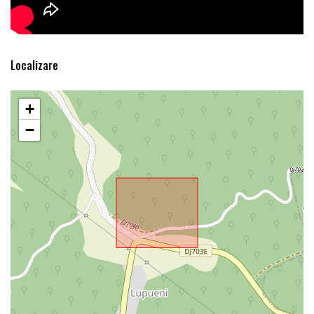
Localizare
+
−