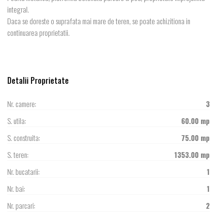
integral.
Daca se doreste o suprafata mai mare de teren, se poate achizitiona in
continuarea proprietatii.
Detalii Proprietate
Nr. camere:
3
S. utila:
60.00 mp
S. construita:
75.00 mp
S. teren:
1353.00 mp
Nr. bucatarii:
1
Nr. bai:
1
Nr. parcari:
2