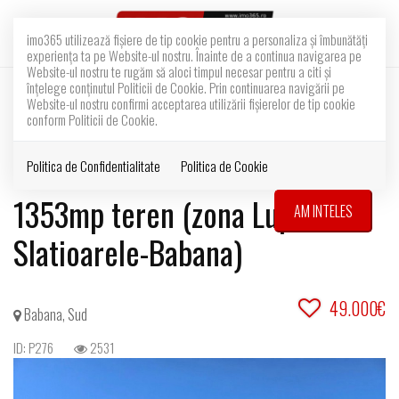
imo365 utilizează fişiere de tip cookie pentru a personaliza și îmbunătăți
experiența ta pe Website-ul nostru. Înainte de a continua navigarea pe
Website-ul nostru te rugăm să aloci timpul necesar pentru a citi și
înțelege conținutul Politicii de Cookie. Prin continuarea navigării pe
0% COMISION
EXCLUSIVITATE
RETRAS
Website-ul nostru confirmi acceptarea utilizării fişierelor de tip cookie
Acest anunt nu mai este activ !
conform Politicii de Cookie.
Casa la 10km de Pitesti cu
Politica de Confidentialitate
Politica de Cookie
1353mp teren (zona Lupueni-
AM INTELES
Slatioarele-Babana)
49.000€
Babana, Sud
ID: P276
2531