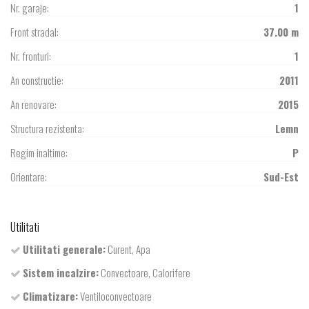
Nr. garaje:
1
Front stradal:
37.00 m
Nr. fronturi:
1
An constructie:
2011
An renovare:
2015
Structura rezistenta:
Lemn
Regim inaltime:
P
Orientare:
Sud-Est
Utilitati
Utilitati generale:
Curent, Apa
Sistem incalzire:
Convectoare, Calorifere
Climatizare:
Ventiloconvectoare