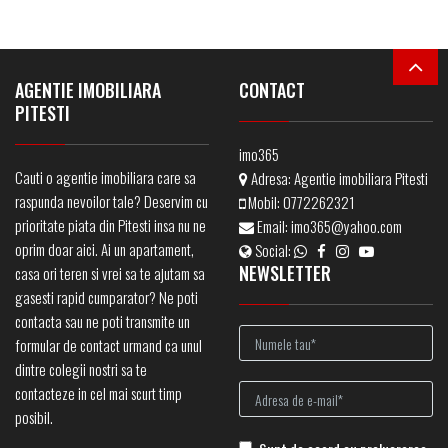
AGENTIE IMOBILIARA
CONTACT
PITESTI
imo365
Cauti o agentie imobiliara care sa
Adresa:
Agentie imobiliara Pitesti
raspunda nevoilor tale? Deservim cu
Mobil:
0772262321
prioritate piata din Pitesti insa nu ne
Email:
imo365@yahoo.com
oprim doar aici. Ai un apartament,
Social:
NEWSLETTER
casa ori teren si vrei sa te ajutam sa
gasesti rapid cumparator? Ne poti
contacta sau ne poti transmite un
formular de contact urmand ca unul
dintre colegii nostri sa te
contacteze in cel mai scurt timp
posibil.