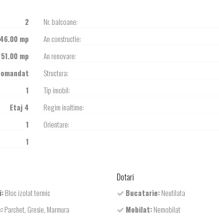
2
Nr. balcoane:
46.00 mp
An constructie:
51.00 mp
An renovare:
comandat
Structura:
1
Tip imobil:
Etaj 4
Regim inaltime:
1
Orientare:
1
Dotari
i:
Bloc izolat termic
Bucatarie:
Neutilata
:
Parchet, Gresie, Marmura
Mobilat:
Nemobilat