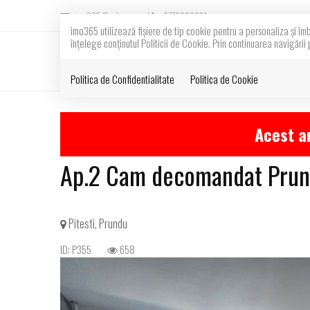
imo365@yahoo.com
0772262321
imo365 utilizează fişiere de tip cookie pentru a personaliza și îm
înțelege conținutul Politicii de Cookie. Prin continuarea navigării 
Politica de Confidentialitate
Politica de Cookie
Acest an
Ap.2 Cam decomandat Prund
Pitesti, Prundu
ID: P355
658