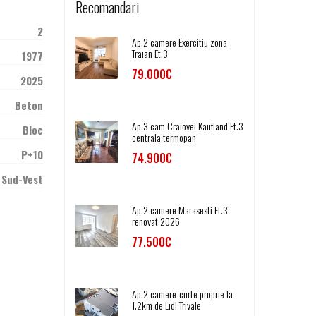
Recomandari
2
Ap.2 camere Exercitiu zona
Traian Et.3
1977
79.000€
2025
Beton
Ap.3 cam Craiovei Kaufland Et.3
Bloc
centrala termopan
P+10
74.900€
Sud-Vest
Ap.2 camere Marasesti Et.3
renovat 2026
77.500€
Ap.2 camere-curte proprie la
1.2km de Lidl Trivale