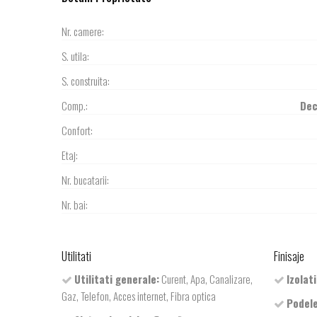
Nr. camere:
S. utila:
S. construita:
Comp.:
De
Confort:
Etaj:
Nr. bucatarii:
Nr. bai:
Utilitati
Finisaje
Utilitati generale:
Curent, Apa, Canalizare,
Izolati
Gaz, Telefon, Acces internet, Fibra optica
Podele