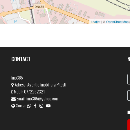
Leaflet
| ©
OpenStreetMap
CONTACT
m
imo365
Adresa:
Agentie imobiliara Pitesti
Mobil:
0772262321
Email:
imo365@yahoo.com
Social: