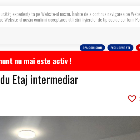
bunătăți experiența ta pe Website-ul nostru. Înainte de a continua navigarea pe Websit
pe Website-ul nostru confirmi acceptarea utilizării fişierelor de tip cookie conform Pol
Acasa
Proprietati
Despre noi
Blog
0% COMISION
EXCLUSIVITATE
unt nu mai este activ !
u Etaj intermediar