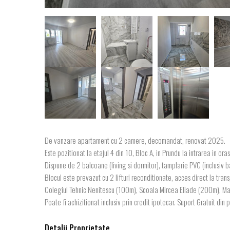
De vanzare apartament cu 2 camere, decomandat, renovat 2025.
Este pozitionat la etajul 4 din 10, Bloc A, in Prundu la intrarea in oras
Dispune de 2 balcoane (living si dormitor), tamplarie PVC (inclusiv 
Blocul este prevazut cu 2 lifturi reconditionate, acces direct la tran
Colegiul Tehnic Nenitescu (100m), Scoala Mircea Eliade (200m), Mar
Poate fi achizitionat inclusiv prin credit ipotecar. Suport Gratuit din
Detalii Proprietate