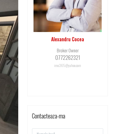
Alexandru Cocea
Broker Owner
0772262321
imo365@yahoo.com
Contacteaza-ma