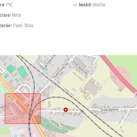
re:
PVC
Imobil:
Interfon
trare:
Metal
terior:
Panel, Sticla