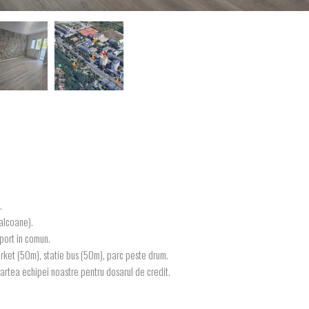
.
balcoane).
sport in comun.
ket (50m), statie bus (50m), parc peste drum.
 partea echipei noastre pentru dosarul de credit.