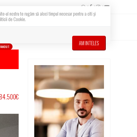
e-ul nostru te rugăm să aloci timpul necesar pentru a citi și
iticii de Cookie.
Contact
Vreau sa vand
Cumpar/inchiriez
AM INTELES
VANDUT
84.500€