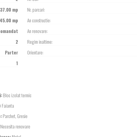
37.00 mp
Nr. parcari:
45.00 mp
An constructie:
comandat
An renovare:
2
Regim inaltime:
Parter
Orientare:
1
i:
Bloc izolat termic
:
Faianta
:
Parchet, Gresie
Necesita renovare
trare:
Metal