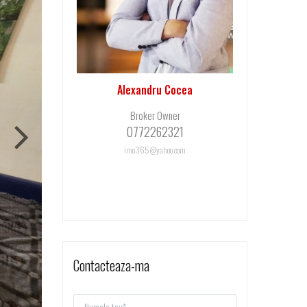
Alexandru Cocea
Broker Owner
0772262321
imo365@yahoo.com
Contacteaza-ma