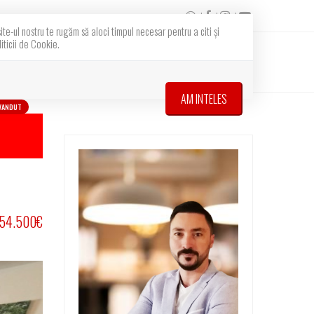
e-ul nostru te rugăm să aloci timpul necesar pentru a citi și
iticii de Cookie.
Contact
Vreau sa vand
Cumpar/inchiriez
AM INTELES
VANDUT
54.500€