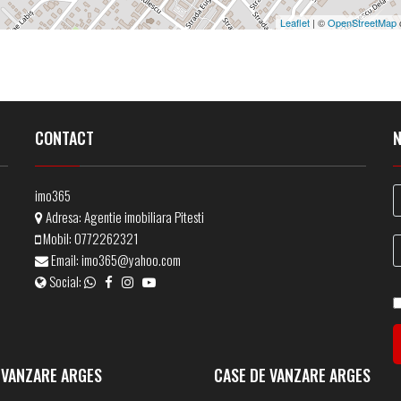
Leaflet
| ©
OpenStreetMap
CONTACT
m
imo365
Adresa:
Agentie imobiliara Pitesti
Mobil:
0772262321
Email:
imo365@yahoo.com
Social:
 VANZARE ARGES
CASE DE VANZARE ARGES