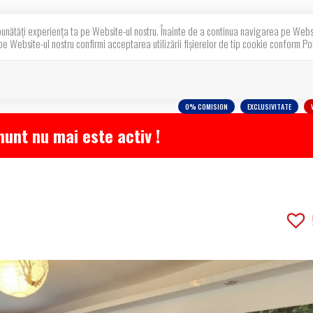
bunătăți experiența ta pe Website-ul nostru. Înainte de a continua navigarea pe Websit
pe Website-ul nostru confirmi acceptarea utilizării fişierelor de tip cookie conform Pol
Acasa
Proprietati
Despre noi
Blog
0% COMISION
EXCLUSIVITATE
unt nu mai este activ !