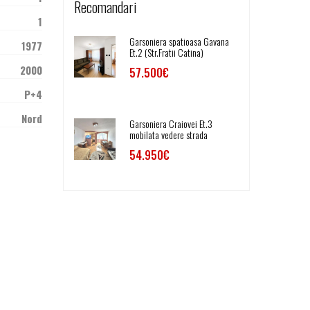
Recomandari
1
Garsoniera spatioasa Gavana
1977
Et.2 (Str.Fratii Catina)
2000
57.500€
P+4
Nord
Garsoniera Craiovei Et.3
mobilata vedere strada
54.950€