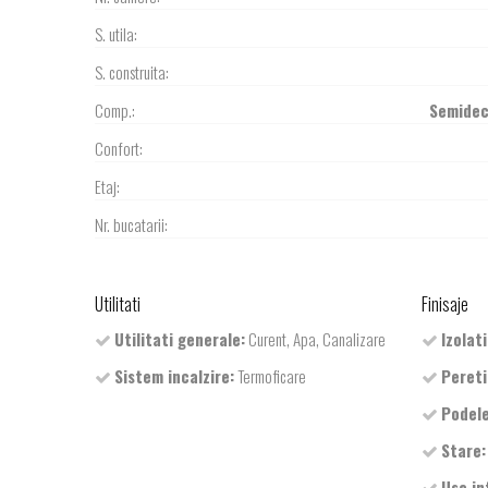
S. utila:
S. construita:
Comp.:
Semide
Confort:
Etaj:
Nr. bucatarii:
Utilitati
Finisaje
Utilitati generale:
Curent, Apa, Canalizare
Izolati
Sistem incalzire:
Termoficare
Pereti
Podele
Stare:
Usa in