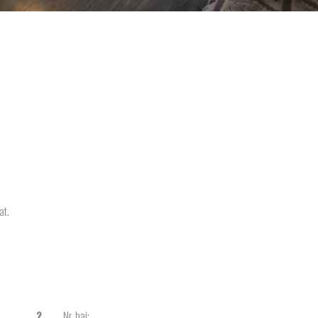
at.
2
Nr. bai: