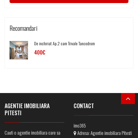
Recomandari
De inchiriat Ap.2 cam Trivale Tancodrom
400€
AGENTIE IMOBILIARA
CONTACT
PITESTI
imo365
Cauti o agentie imobiliara care sa
Adresa:
Agentie imobiliara Pitesti