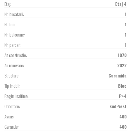
Etaj:
Etaj 4
Nr. bucatarii:
1
Nr. bai:
1
Nr. balcoane:
1
Nr. parcari:
1
An constructie:
1970
An renovare:
2022
Structura:
Caramida
Tip imobil:
Bloc
Regim inaltime:
P+4
Orientare:
Sud-Vest
Avans:
400
Garantie:
400