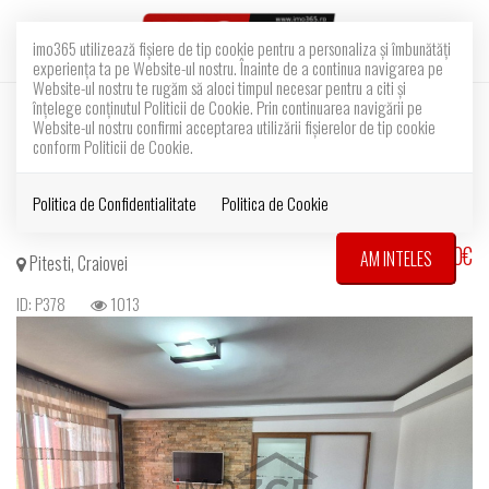
imo365 utilizează fişiere de tip cookie pentru a personaliza și îmbunătăți
experiența ta pe Website-ul nostru. Înainte de a continua navigarea pe
Website-ul nostru te rugăm să aloci timpul necesar pentru a citi și
înțelege conținutul Politicii de Cookie. Prin continuarea navigării pe
Ap.2 camere Craiovei Kaufland
Website-ul nostru confirmi acceptarea utilizării fişierelor de tip cookie
conform Politicii de Cookie.
mobilat si utilat
Politica de Confidentialitate
Politica de Cookie
400€
AM INTELES
Pitesti, Craiovei
ID: P378
1013