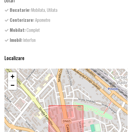
Dotari
Bucatarie:
Mobilata, Utilata
Contorizare:
Apometre
Mobilat:
Complet
Imobil:
Interfon
Localizare
+
−