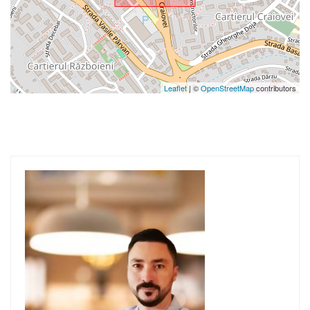
Leaflet
| ©
OpenStreetMap
contributors